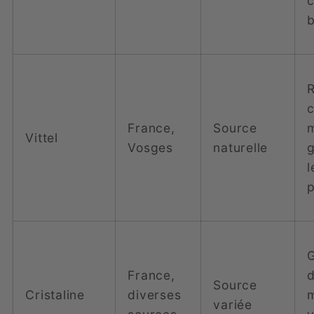
c
R
c
France,
Source
Vittel
Vosges
naturelle
France,
d
Source
Cristaline
diverses
variée