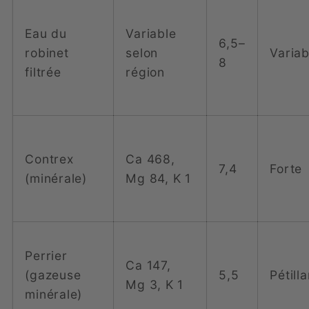
Eau du
Variable
6,5–
robinet
selon
Variab
8
filtrée
région
Contrex
Ca 468,
7,4
Forte
(minérale)
Mg 84, K 1
Perrier
Ca 147,
(gazeuse
5,5
Pétill
Mg 3, K 1
minérale)