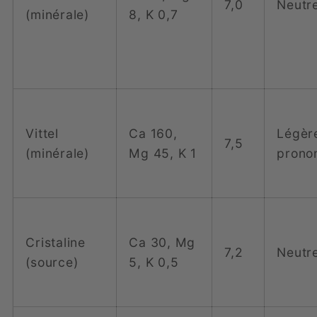
7,0
Neutr
(minérale)
8, K 0,7
Vittel
Ca 160,
Légèr
7,5
(minérale)
Mg 45, K 1
prono
Cristaline
Ca 30, Mg
7,2
Neutr
(source)
5, K 0,5