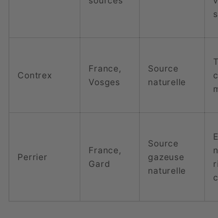
sources
v
s
T
France,
Source
Contrex
c
Vosges
naturelle
E
Source
France,
n
Perrier
gazeuse
Gard
r
naturelle