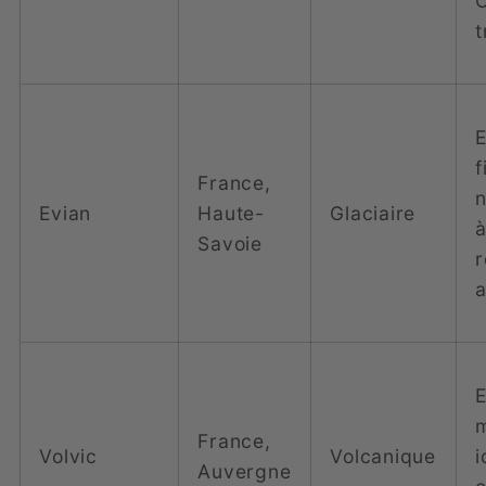
t
f
France,
n
Evian
Haute-
Glaciaire
à
Savoie
a
m
France,
Volvic
Volcanique
i
Auvergne