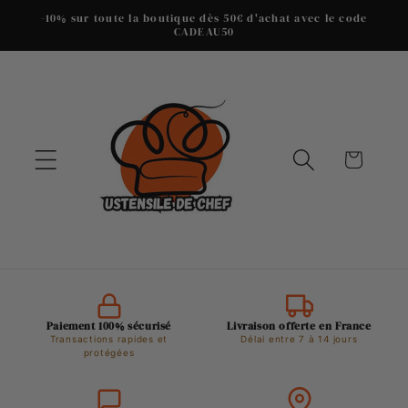
et
-10% sur toute la boutique dès 50€ d'achat avec le code
passer
CADEAU50
au
contenu
Panier
Paiement 100% sécurisé
Livraison offerte en France
Transactions rapides et
Délai entre 7 à 14 jours
protégées