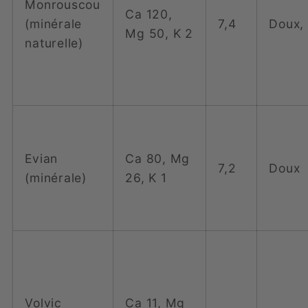
Monrouscou
Ca 120,
(minérale
7,4
Doux, 
Mg 50, K 2
naturelle)
Evian
Ca 80, Mg
7,2
Doux
(minérale)
26, K 1
Volvic
Ca 11, Mg