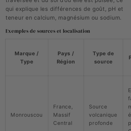
traversée et du sol d’où elle est puisée, ce
qui explique les différences de goût, pH et
teneur en calcium, magnésium ou sodium.
Exemples de sources et localisation
Marque /
Pays /
Type de
Type
Région
source
f
France,
Source
m
Monrouscou
Massif
volcanique
é
Central
profonde
p