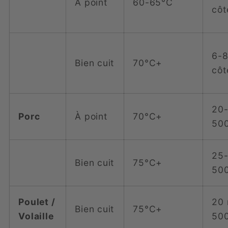
À point
60-65°C
côt
6-8
Bien cuit
70°C+
côt
20-
Porc
À point
70°C+
500
25-
Bien cuit
75°C+
500
Poulet /
20 
Bien cuit
75°C+
Volaille
500