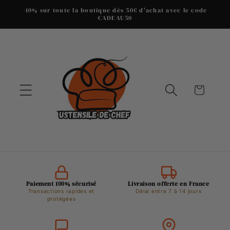
et
-10% sur toute la boutique dès 50€ d'achat avec le code
passer
CADEAU50
au
contenu
Panier
Paiement 100% sécurisé
Livraison offerte en France
Transactions rapides et
Délai entre 7 à 14 jours
protégées