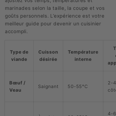
ajustez vos temps, températures et
marinades selon la taille, la coupe et vos
goûts personnels. L’expérience est votre
meilleur guide pour devenir un cuisinier
accompli.
T
Type de
Cuisson
Température
viande
désirée
interne
app
Bœuf /
2-4
Saignant
50-55°C
Veau
côt
4-6