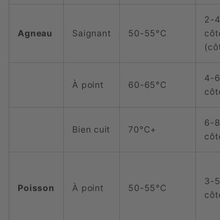
2-4
Agneau
Saignant
50-55°C
côt
(cô
4-6
À point
60-65°C
côt
6-8
Bien cuit
70°C+
côt
3-5
Poisson
À point
50-55°C
côt