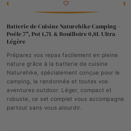
Camping
Camping
Naturehike
Naturehike
–
–
Batterie de Cuisine Naturehike Camping –
Ultra
Ultra
Poêle 7", Pot 1,7L & Bouilloire 0,8L Ultra-
Légère
Légère
Légère
3
3
pièces
pièces
Préparez vos repas facilement en pleine
nature grâce à la batterie de cuisine
Naturehike, spécialement conçue pour le
camping, la randonnée et toutes vos
aventures outdoor. Léger, compact et
robuste, ce set complet vous accompagne
partout sans vous alourdir.