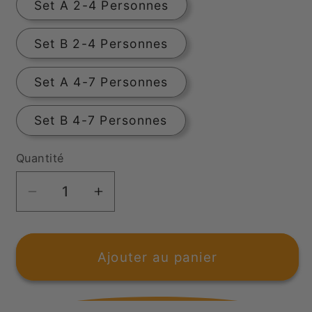
Set A 2-4 Personnes
Set B 2-4 Personnes
Set A 4-7 Personnes
Set B 4-7 Personnes
Quantité
Réduire
Augmenter
la
la
quantité
quantité
de
de
Ajouter au panier
Batterie
Batterie
de
de
Cuisine
Cuisine