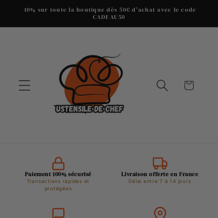
et
-10% sur toute la boutique dès 50€ d'achat avec le code
passer
CADEAU50
au
contenu
Panier
Paiement 100% sécurisé
Livraison offerte en France
Transactions rapides et
Délai entre 7 à 14 jours
protégées